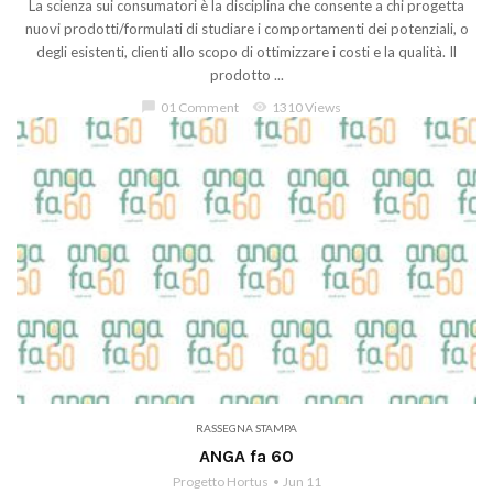
La scienza sui consumatori è la disciplina che consente a chi progetta
nuovi prodotti/formulati di studiare i comportamenti dei potenziali, o
degli esistenti, clienti allo scopo di ottimizzare i costi e la qualità. Il
prodotto ...
chat_bubble
01 Comment
visibility
1310 Views
RASSEGNA STAMPA
ANGA fa 60
Progetto Hortus
Jun 11