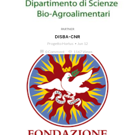
PARTNER
DISBA-CNR
Progetto Hortus
Jun 12
chat_bubble
0 Comment
visibility
1167 Views