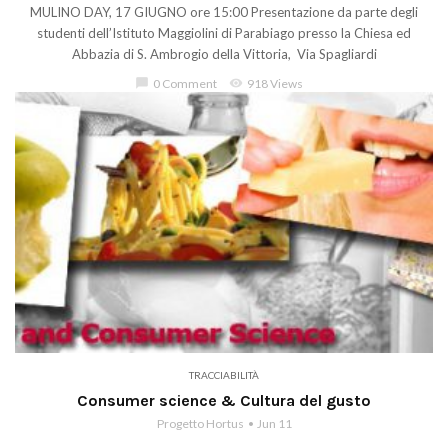
MULINO DAY, 17 GIUGNO ore 15:00 Presentazione da parte degli
studenti dell’Istituto Maggiolini di Parabiago presso la Chiesa ed
Abbazia di S. Ambrogio della Vittoria, Via Spagliardi
chat_bubble
0 Comment
visibility
918 Views
TRACCIABILITÀ
Consumer science & Cultura del gusto
Progetto Hortus
Jun 11