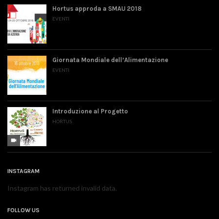
Hortus approda a SMAU 2018
EVENTI
Giornata Mondiale dell’Alimentazione
EVENTI
Introduzione al Progetto
HORTUS
videocam
INSTAGRAM
Instagram has returned invalid data.
FOLLOW US