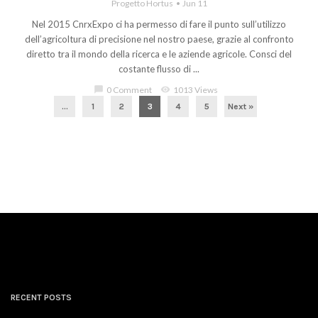
Progetto Hortus
Jun 11
Nel 2015 CnrxExpo ci ha permesso di fare il punto sull’utilizzo
dell’agricoltura di precisione nel nostro paese, grazie al confronto
diretto tra il mondo della ricerca e le aziende agricole. Consci del
costante flusso di ...
chat_bubble
0 Comment
visibility
1013 Views
...
1
2
3
4
5
Next »
RECENT POSTS