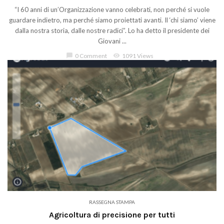
“I 60 anni di un’Organizzazione vanno celebrati, non perché si vuole
guardare indietro, ma perché siamo proiettati avanti. Il ‘chi siamo’ viene
dalla nostra storia, dalle nostre radici”. Lo ha detto il presidente dei
Giovani ...
chat_bubble
0 Comment
visibility
1091 Views
RASSEGNA STAMPA
Agricoltura di precisione per tutti