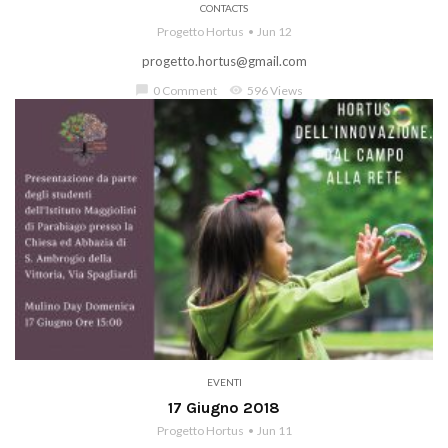
CONTACTS
Progetto Hortus
Jun 12
progetto.hortus@gmail.com
chat_bubble
0 Comment
visibility
596 Views
EVENTI
17 Giugno 2018
Progetto Hortus
Jun 11