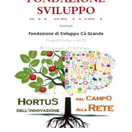
PARTNER
Fondazione di Sviluppo Cà Granda
Progetto Hortus
Jun 12
chat_bubble
0 Comment
visibility
853 Views