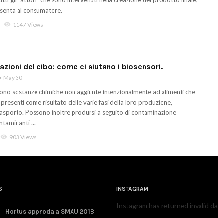
utti gli “attori” che sono intervenuti nella creazione del prodotto finale,
esenta al consumatore.
visibility
1147 Views
zioni del cibo: come ci aiutano i biosensori.
May 30
sono sostanze chimiche non aggiunte intenzionalmente ad alimenti che
resenti come risultato delle varie fasi della loro produzione,
rasporto. Possono inoltre prodursi a seguito di contaminazione
ntaminanti ...
visibility
903 Views
S
INSTAGRAM
Instagram has returned invalid da
Hortus approda a SMAU 2018