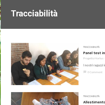
Tracciabilità
TRACCIABILITÀ
Panel test in
Progetto Hortus
I nostri ragazzi
chat_bubble
0 Comment
TRACCIABILITÀ
Allestimento