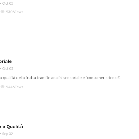
Oct 05
visibility
930 Views
oriale
Oct 05
a qualità della frutta tramite analisi sensoriale e “consumer science”.
visibility
944 Views
 e Qualità
Sep 02