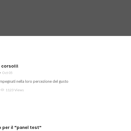
 corso!!!
Oct 05
 impegnati nella loro percezione del gusto
visibility
1123 Views
 per il “panel test”