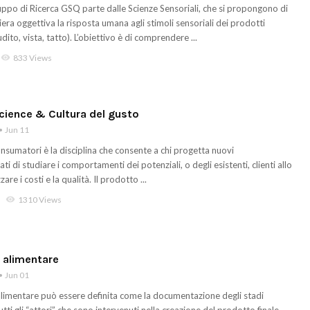
ruppo di Ricerca GSQ parte dalle Scienze Sensoriali, che si propongono di
era oggettiva la risposta umana agli stimoli sensoriali dei prodotti
udito, vista, tatto). L’obiettivo è di comprendere ...
visibility
833 Views
ience & Cultura del gusto
Jun 11
onsumatori è la disciplina che consente a chi progetta nuovi
ti di studiare i comportamenti dei potenziali, o degli esistenti, clienti allo
are i costi e la qualità. Il prodotto ...
visibility
1310 Views
à alimentare
Jun 01
 alimentare può essere definita come la documentazione degli stadi