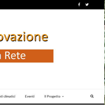
i climatici
Eventi
Il Progetto