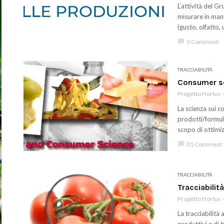
L’attività del G
misurare in mani
(gusto, olfatto, 
chat_bubble
0 Comment
TRACCIABILITÀ
Consumer sc
Progetto Hortus
La scienza sui c
prodotti/formula
scopo di ottimizz
chat_bubble
01 Comment
TRACCIABILITÀ
Tracciabilit
Progetto Hortus
La tracciabilità