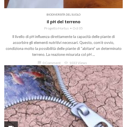
BIODIVERSITÀ DEL SUOLO
Il pH del terreno
Progetto Hortus
Oct 05
Il livello di pH influenza direttamente la capacità delle piante di
assorbire gli elementi nutritivi necessari. Questo, com’è ovvio,
condiziona molto la possibilità delle piante di “abitare” un determinato
terreno. La reazione misurata col pH ...
chat_bubble
0 Comment
visibility
1033 Views