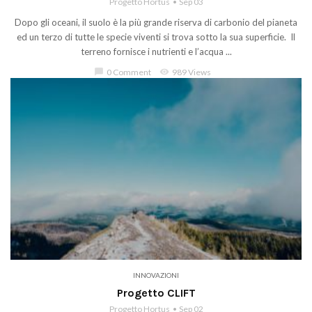
Progetto Hortus
Sep 03
Dopo gli oceani, il suolo è la più grande riserva di carbonio del pianeta
ed un terzo di tutte le specie viventi si trova sotto la sua superficie. Il
terreno fornisce i nutrienti e l’acqua ...
chat_bubble
0 Comment
visibility
989 Views
INNOVAZIONI
Progetto CLIFT
Progetto Hortus
Sep 02