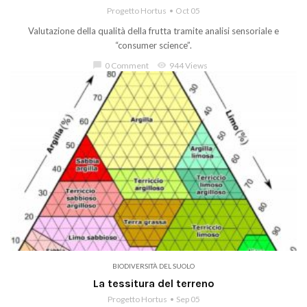
Progetto Hortus
Oct 05
Valutazione della qualità della frutta tramite analisi sensoriale e
“consumer science”.
chat_bubble
0 Comment
visibility
944 Views
BIODIVERSITÀ DEL SUOLO
La tessitura del terreno
Progetto Hortus
Sep 05