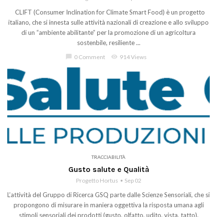
CLIFT (Consumer Inclination for Climate Smart Food) è un progetto
italiano, che si innesta sulle attività nazionali di creazione e allo sviluppo
di un “ambiente abilitante” per la promozione di un agricoltura
sostenbile, resiliente ...
chat_bubble
0 Comment
visibility
914 Views
TRACCIABILITÀ
Gusto salute e Qualità
Progetto Hortus
Sep 02
L’attività del Gruppo di Ricerca GSQ parte dalle Scienze Sensoriali, che si
propongono di misurare in maniera oggettiva la risposta umana agli
stimoli sensoriali dei prodotti (gusto, olfatto, udito, vista, tatto).