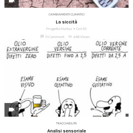
videocam
CAMBIAMENTI CLIMATICI
La siccità
Progetto Hortus
Oct 05
chat_bubble
0 Comment
visibility
648 Views
videocam
TRACCIABILITÀ
Analisi sensoriale