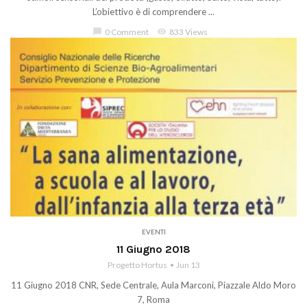
L’obiettivo è di comprendere ...
chat_bubble
0 Comment
visibility
833 Views
EVENTI
11 Giugno 2018
Progetto Hortus
Jun 13
11 Giugno 2018 CNR, Sede Centrale, Aula Marconi, Piazzale Aldo Moro
7, Roma