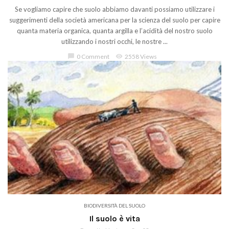
Se vogliamo capire che suolo abbiamo davanti possiamo utilizzare i
suggerimenti della società americana per la scienza del suolo per capire
quanta materia organica, quanta argilla e l’acidità del nostro suolo
utilizzando i nostri occhi, le nostre ...
chat_bubble
0 Comment
visibility
2558 Views
BIODIVERSITÀ DEL SUOLO
Il suolo è vita