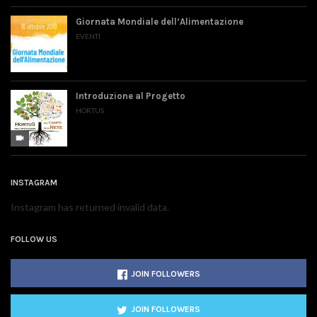
Giornata Mondiale dell’Alimentazione
EVENTI
Introduzione al Progetto
HORTUS
videocam
INSTAGRAM
Instagram has returned invalid data.
FOLLOW US
JOIN FOLLOWERS
JOIN FOLLOWERS